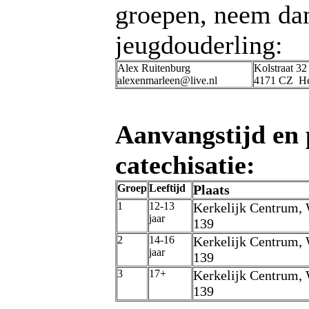
groepen, neem dan
jeugdouderling:
Alex Ruitenburg
Kolstraat 32
alexenmarleen@live.nl
4171 CZ He
Aanvangstijd en 
catechisatie:
Groep
Leeftijd
Plaats
1
12-13
Kerkelijk Centrum, 
jaar
139
2
14-16
Kerkelijk Centrum, 
jaar
139
3
17+
Kerkelijk Centrum, 
139