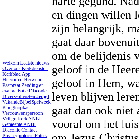
harte gegund. Nad
en dingen willen l
zijn belangrijk, m
gaat daar bovenuit
om de belijdenis v
Welkom
Laatste nieuws
geloof in de Heere
Over ons
Kerkdiensten
Kerkblad
App
geloof in Hem, wa
Hervormd Herwijnen
Pastoraat
Zending en
evangelisatie
Diaconie
leven blijven lere
Diverse diensten
Jeugd
VakantieBijbelSpelweek
gaat dan ook niet 
Kringloopkas
Vertrouwenspersoon
Veilige Kerk
ANBI
vooral om het lui
Gemeente
ANBI
Diaconie
Contact
om Jezus Christus 
Privacyprotocol
Foto's