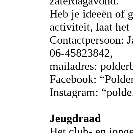
zaterdagavond.
Heb je ideeën of 
activiteit, laat he
Contactpersoon: J
06-45823842,
mailadres: polde
Facebook: “Polde
Instagram: “polde
Jeugdraad
Het club- en jong