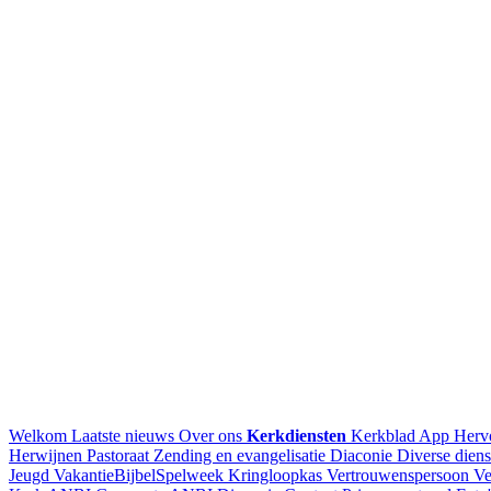
Welkom
Laatste nieuws
Over ons
Kerkdiensten
Kerkblad
App Herv
Herwijnen
Pastoraat
Zending en evangelisatie
Diaconie
Diverse diens
Jeugd
VakantieBijbelSpelweek
Kringloopkas
Vertrouwenspersoon
Ve