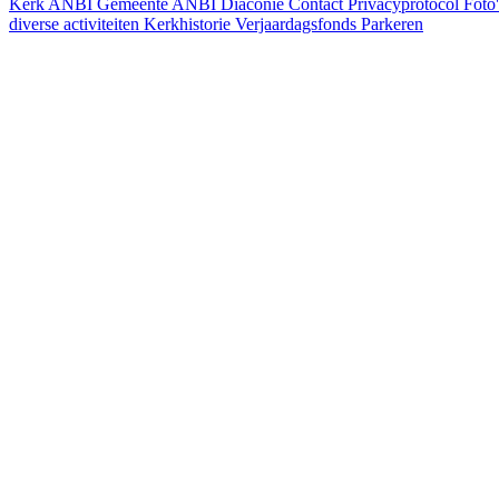
Kerk
ANBI Gemeente
ANBI Diaconie
Contact
Privacyprotocol
Foto'
diverse activiteiten
Kerkhistorie
Verjaardagsfonds
Parkeren